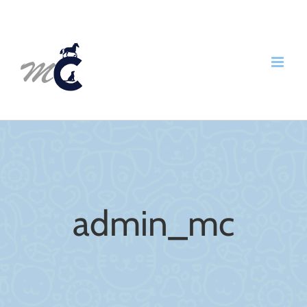
Skip
to
content
admin_mc